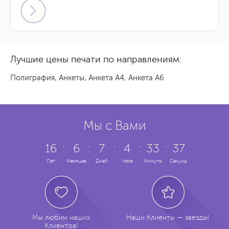
5 855 грн.
3000 шт.
Заказать
-
5 594 грн.
4000 шт.
Заказать
-
Лучшие цены печати по направлениям:
5 231 грн.
5000 шт.
Заказать
-
Полиграфия
,
Анкеты
,
Анкета А4
,
Анкета А6
7 380 грн.
6000 шт.
Заказать
-
9 092 грн.
7000 шт.
Заказать
-
Мы с Вами
6 575 грн.
8000 шт.
Заказать
-
16
:
6
:
7
:
4
:
33
:
37
Лет
Месяцев
Дней
Часа
Минуты
Секунд
7 173 грн.
9000 шт.
Заказать
-
7 763 грн.
10000 шт.
Заказать
-
Мы любим наших
Наши Клиенты — звезды!
Клиентов!