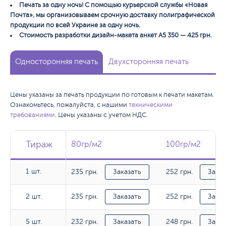
Печать за одну ночь! С помощью курьерской службы «Новая
Почта», мы организовываем срочную доставку полиграфической
продукции по всей Украине за одну ночь.
Стоимость разработки дизайн-макета анкет А5 350 — 425 грн.
Односторонняя печать
Двухсторонняя печать
Цены указаны за печать продукции по готовым к печати макетам.
Ознакомьтесь, пожалуйста, с нашими
техническими
требованиями
. Цены указаны с учетом НДС.
Тираж
Тираж
Тираж
80гр/м2
80гр/м2
100гр/м2
100гр/м2
1 шт.
235 грн.
252 грн.
1 шт.
Заказать
Заказ
235 грн.
252 грн.
2 шт.
2 шт.
Заказать
Заказ
232 грн.
248 грн.
5 шт.
5 шт.
Заказать
Заказ