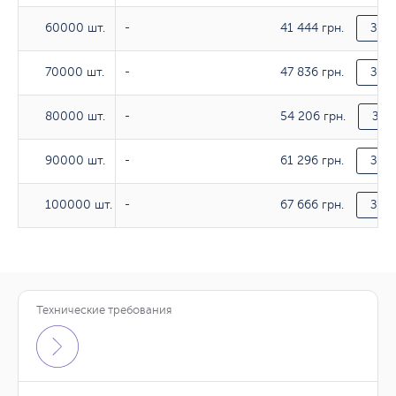
41 444 грн.
60000 шт.
60000 шт.
-
Зака
47 836 грн.
70000 шт.
70000 шт.
-
Зака
54 206 грн.
80000 шт.
80000 шт.
-
Зак
61 296 грн.
90000 шт.
90000 шт.
-
Зака
67 666 грн.
100000 шт.
100000 шт.
-
Зака
Технические требования
Тираж
Тираж
250гр/м2
250гр/м2
350гр/м2
350гр/м2