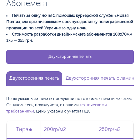
Абонемент
Печать за одну ночь! С помощью курьерской службы «Новая
Почта», мы организовываем срочную доставку полиграфической
продукции по всей Украине за одну ночь.
Стоимость разработки дизайн-макета абонементов 100х70мм
175 — 255 грн.
Двухсторонняя печать
Двухсторонняя печать
Двухсторонняя печать с ламинац
Цены указаны за печать продукции по готовым к печати макетам.
Ознакомьтесь, пожалуйста, с нашими
техническими
требованиями
. Цены указаны с учетом НДС.
Тираж
Тираж
Тираж
200гр/м2
200гр/м2
250гр/м2
250гр/м2