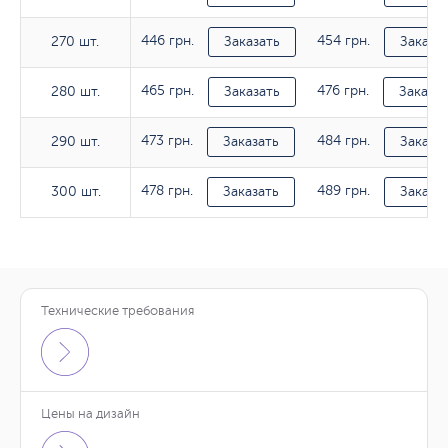
446 грн.
454 грн.
270 шт.
270 шт.
Заказать
Заказа
465 грн.
476 грн.
280 шт.
280 шт.
Заказать
Заказат
473 грн.
484 грн.
290 шт.
290 шт.
Заказать
Заказа
478 грн.
489 грн.
300 шт.
300 шт.
Заказать
Заказа
Технические требования
Тираж
130гр/м2
150гр/м2
Тираж
Тираж
130гр/м2
130гр/м2
150гр/м2
150гр/м2
125 грн.
129 грн.
10 шт.
Заказать
Заказа
Цены на дизайн
232 грн.
234 грн.
236 грн.
238 грн.
10 шт.
10 шт.
Заказать
Заказать
Заказа
Заказа