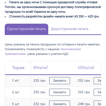
Печать за одну ночь! С помощью курьерской службы «Новая
Почта», мы организовываем срочную доставку полиграфической
продукции по всей Украине за одну ночь.
Стоимость разработки дизайн-макета анкет А5 350 — 425 грн.
Односторонняя печать
Двухсторонняя печать
Цены указаны за печать продукции по готовым к печати макетам.
Ознакомьтесь, пожалуйста, с нашими
техническими
требованиями
. Цены указаны с учетом НДС.
Тираж
Тираж
Тираж
80гр/м2
80гр/м2
100гр/м2
100гр/м2
1 шт.
235 грн.
252 грн.
1 шт.
Заказать
Заказ
235 грн.
252 грн.
2 шт.
2 шт.
Заказать
Заказ
232 грн.
248 грн.
5 шт.
5 шт.
Заказать
Заказ