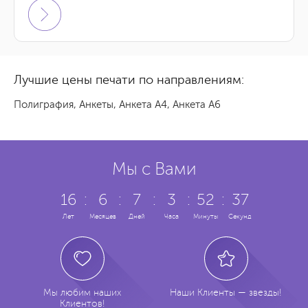
5 855 грн.
3000 шт.
Заказать
-
5 594 грн.
4000 шт.
Заказать
-
Лучшие цены печати по направлениям:
5 231 грн.
5000 шт.
Заказать
-
Полиграфия
,
Анкеты
,
Анкета А4
,
Анкета А6
7 380 грн.
6000 шт.
Заказать
-
9 092 грн.
7000 шт.
Заказать
-
Мы с Вами
6 575 грн.
8000 шт.
Заказать
-
16
:
6
:
7
:
3
:
52
:
38
Лет
Месяцев
Дней
Часа
Минуты
Секунд
7 173 грн.
9000 шт.
Заказать
-
7 763 грн.
10000 шт.
Заказать
-
Мы любим наших
Наши Клиенты — звезды!
Клиентов!