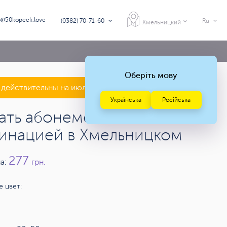
o@50kopeek.love
(0382) 70-71-60
Ru
Хмельницкий
Оберіть мову
действительны на июль — август 2026 года
Українська
Російська
ать абонементов 50х90 с
инацией в Хмельницком
277
а:
грн.
 цвет: