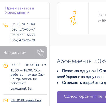
Прием заказов в
Хмельницком
Есл
мен
(0382) 70-71-60
(093) 170-06-77
(050) 450-53-77
(067) 470-95-78
Напишите нам
Абонементы 50х
09:00 — 18:00: Пн - Пт.
11:00 — 18:00: Сб.-
Печать за одну ночь! С
работает только Call-
всей Украине за одну ночь.
центр, офисы не
Стоимость разработки д
работают.
выходной: Вс.
Односторонняя печа
info@50kopeek.love