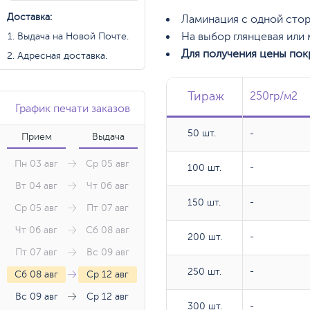
Доставка:
Ламинация с одной стор
На выбор глянцевая или
Выдача на Новой Почте.
Для получения цены пок
Адресная доставка.
Тираж
Тираж
Тираж
250гр/м2
250гр/м2
График печати заказов
50 шт.
50 шт.
-
Прием
Выдача
Пн 03 авг
Ср 05 авг
100 шт.
100 шт.
-
Вт 04 авг
Чт 06 авг
150 шт.
150 шт.
-
Ср 05 авг
Пт 07 авг
Чт 06 авг
Сб 08 авг
200 шт.
200 шт.
-
Пт 07 авг
Вс 09 авг
250 шт.
250 шт.
-
Сб 08 авг
Ср 12 авг
Вс 09 авг
Ср 12 авг
300 шт.
300 шт.
-