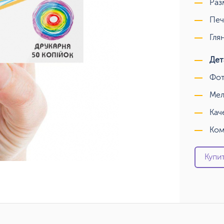
Раз
Печ
Гля
Дет
Фот
Мел
Кач
Ком
Купит