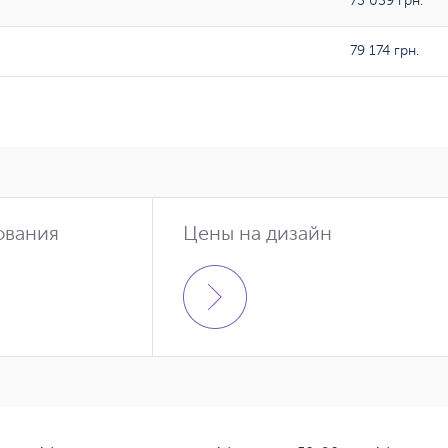
73 059 грн.
79 174 грн.
ования
Цены на дизайн
350гр/м2
364 грн.
376 грн.
1 399 грн.