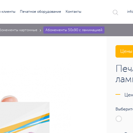
 клиенты
Печатное оборудование
Контакты
inf
бонементы картонные
Абонементы 50х90 с ламинацией
Цены 
Печ
лам
Цен
Выберите