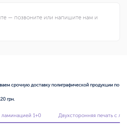
йте — позвоните или напишите нам и
ываем срочную доставку полиграфической продукции по
20 грн.
с ламинацией 1+0
Двухсторонняя печать с ла