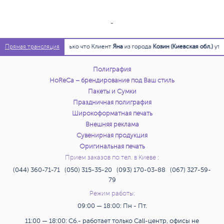
-
15:58:54
Только что Клиент
Яна
из города
Козин (Киевская обл.)
утверд
Прямая трансляция
Полиграфия
HoReCa – брендирование под Ваш стиль
Пакеты и Сумки
Праздничная полиграфия
Широкоформатная печать
Внешняя реклама
Сувенирная продукция
Оригинальная печать
Прием заказов по тел. в Киеве :
(044) 360-71-71 (050) 315-35-20 (093) 170-03-88 (067) 327-59-
79
Режим работы:
09:00 — 18:00: Пн - Пт.
11:00 — 18:00: Сб.- работает только Call-центр, офисы не