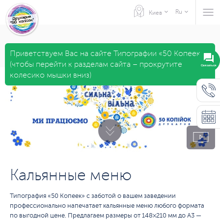
Ru
Киев
Приветствуем Вас на сайте Типографии «50 Копеек»
(чтобы перейти к разделам сайта – прокрутите
Связаться
колесико мышки вниз)
Кальянные меню
Типография «50 Копеек» с заботой о вашем заведении
профессионально напечатает кальянные меню любого формата
по выгодной цене. Предлагаем размеры от 148×210 мм до А3 —