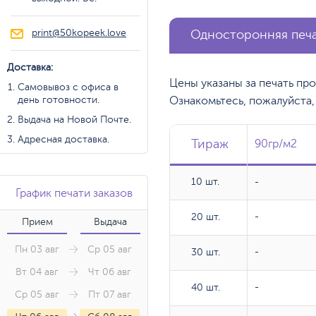
print@50kopeek.love
Односторонняя печ
Доставка:
Цены указаны за печать пр
Самовывоз с офиса в
день готовности.
Ознакомьтесь, пожалуйста
Выдача на Новой Почте.
Адресная доставка.
Тираж
Тираж
Тираж
90гр/м2
90гр/м2
10 шт.
10 шт.
-
График печати заказов
20 шт.
20 шт.
-
Прием
Выдача
Пн 03 авг
Ср 05 авг
30 шт.
30 шт.
-
Вт 04 авг
Чт 06 авг
40 шт.
40 шт.
-
Ср 05 авг
Пт 07 авг