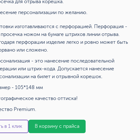
сечка для отрыва корешка.
есение персонализации по желанию.
товки изготавливаются с перфорацией. Перфорация -
 просечка ножом на бумаге штрихов линии отрыва.
годаря перфорации изделие легко и ровно может быть
орвано или сложено.
сонализация - это нанесение последовательной
ерации или штрих-кода. Допускается нанесение
сонализации на билет и отрывной корешок.
змер - 105*148 мм
ографическое качество оттиска!
ество Premium.
ь в 1 клик
В корзину с прайса