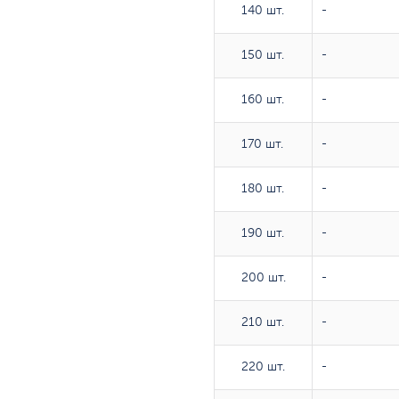
140 шт.
140 шт.
-
150 шт.
150 шт.
-
160 шт.
160 шт.
-
170 шт.
170 шт.
-
180 шт.
180 шт.
-
190 шт.
190 шт.
-
200 шт.
200 шт.
-
210 шт.
210 шт.
-
220 шт.
220 шт.
-