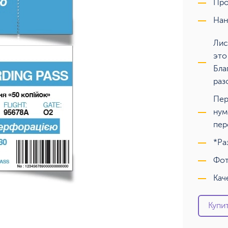
Про
Нан
Лис
это
Бла
раз
Пер
нум
пер
*Ра
Фот
Кач
Купит