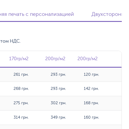
яя печать с персонализацией
Двухсторонняя
етом НДС.
2
170гр/м2
170гр/м2
200гр/м2
200гр/м2
200гр/м2
200гр/м2
261 грн.
293 грн.
120 грн.
268 грн.
293 грн.
142 грн.
275 грн.
302 грн.
168 грн.
314 грн.
349 грн.
160 грн.