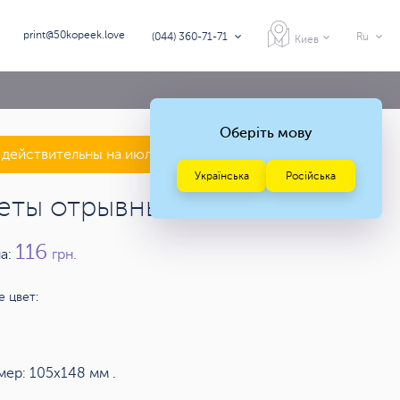
print@50kopeek.love
(044) 360-71-71
Ru
Киев
Оберіть мову
действительны на июль — август 2026 года
Українська
Російська
еты отрывные А6
116
а:
грн.
 цвет:
мер: 105х148 мм .