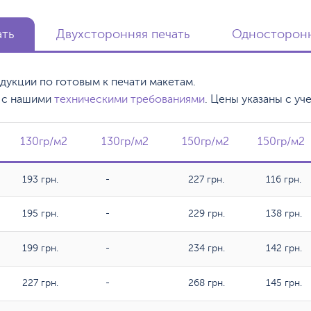
ать
Двухсторонняя печать
Односторонн
одукции по готовым к печати макетам.
, с нашими
техническими требованиями
. Цены указаны с уч
130гр/м2
130гр/м2
130гр/м2
130гр/м2
150гр/м2
150гр/м2
150гр/м2
150гр/м
193 грн.
-
227 грн.
116 грн.
195 грн.
-
229 грн.
138 грн.
199 грн.
-
234 грн.
142 грн.
227 грн.
-
268 грн.
145 грн.