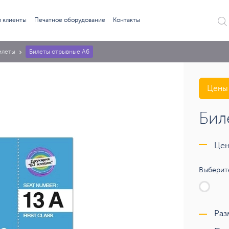
 клиенты
Печатное оборудование
Контакты
илеты
Билеты отрывные А6
Цены 
Бил
Цен
Выберите
Раз