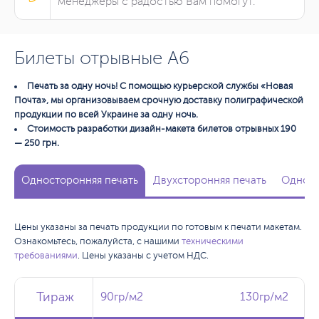
менеджеры с радостью Вам помогут.
Билеты отрывные А6
Печать за одну ночь! С помощью курьерской службы «Новая
Почта», мы организовываем срочную доставку полиграфической
продукции по всей Украине за одну ночь.
Стоимость разработки дизайн-макета билетов отрывных 190
— 250 грн.
Односторонняя печать
Двухсторонняя печать
Одност
Цены указаны за печать продукции по готовым к печати макетам.
Ознакомьтесь, пожалуйста, с нашими
техническими
требованиями
. Цены указаны с учетом НДС.
Тираж
Тираж
Тираж
90гр/м2
90гр/м2
130гр/м2
130гр/м2