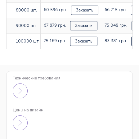
60 596 грн.
66 715 грн.
80000 шт.
80000 шт.
Заказать
З
67 879 грн.
75 048 грн.
90000 шт.
90000 шт.
Заказать
З
75 169 грн.
83 381 грн.
100000 шт.
100000 шт.
Заказать
З
Технические требования
Тираж
80гр/м2
90гр/м2
Тираж
Тираж
130гр/м2
130гр/м2
130гр/м2
130гр/м2
10 шт.
-
-
Цены на дизайн
265 грн.
388 грн.
10 шт.
10 шт.
Заказать
Заказать
-
-
20 шт.
-
-
267 грн.
384 грн.
248 грн.
20 шт.
20 шт.
Заказать
Заказать
-
За