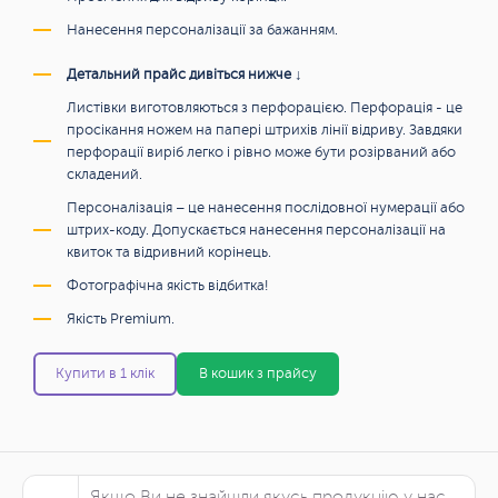
Нанесення персоналізації за бажанням.
Детальний прайс дивіться нижче ↓
Листівки виготовляються з перфорацією. Перфорація - це
просікання ножем на папері штрихів лінії відриву. Завдяки
перфорації виріб легко і рівно може бути розірваний або
складений.
Персоналізація – це нанесення послідовної нумерації або
штрих-коду. Допускається нанесення персоналізації на
квиток та відривний корінець.
Фотографічна якість відбитка!
Якість Premium.
Купити в 1 клік
В кошик з прайсу
Якщо Ви не знайшли якусь продукцію у нас