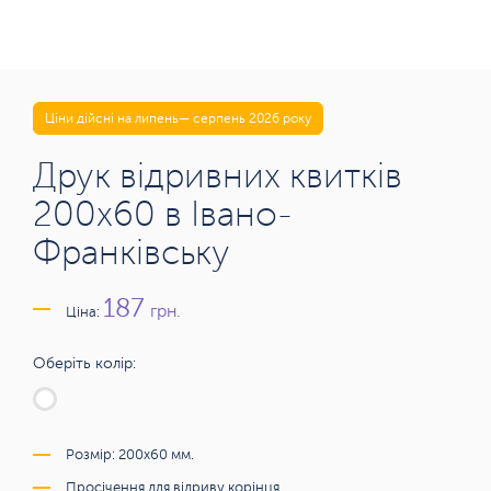
Ціни дійсні на липень— серпень 2026 року
Друк відривних квитків
200х60 в Івано-
Франківську
187
грн.
Ціна:
Оберіть колір:
Розмір: 200х60 мм.
Просічення для відриву корінця.