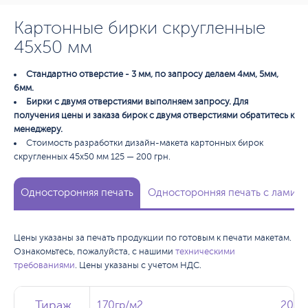
Картонные бирки скругленные
45х50 мм
Стандартно отверстие - 3 мм, по запросу делаем 4мм, 5мм,
6мм.
Бирки с двумя отверстиями выполняем запросу. Для
получения цены и заказа бирок с двумя отверстиями обратитесь к
менеджеру.
Стоимость разработки дизайн-макета картонных бирок
скругленных 45х50 мм 125 — 200 грн.
Односторонняя печать
Односторонняя печать с ламина
Цены указаны за печать продукции по готовым к печати макетам.
Ознакомьтесь, пожалуйста, с нашими
техническими
требованиями
. Цены указаны с учетом НДС.
Тираж
Тираж
Тираж
170гр/м2
170гр/м2
200г
200г