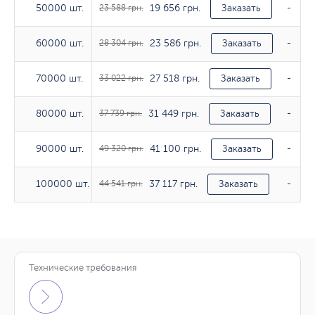
19 656 грн.
50000 шт.
50000 шт.
23 588 грн.
Заказать
-
23 586 грн.
60000 шт.
60000 шт.
28 304 грн.
Заказать
-
27 518 грн.
70000 шт.
70000 шт.
33 022 грн.
Заказать
-
31 449 грн.
80000 шт.
80000 шт.
37 739 грн.
Заказать
-
41 100 грн.
90000 шт.
90000 шт.
49 320 грн.
Заказать
-
37 117 грн.
100000 шт.
100000 шт.
44 541 грн.
Заказать
-
Технические требования
Тираж
170гр/м2
200г