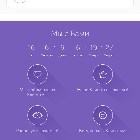
5 594 грн.
4000 шт.
Заказать
-
5 231 грн.
5000 шт.
Заказать
-
Мы с Вами
7 380 грн.
6000 шт.
Заказать
-
16
:
6
:
9
:
6
:
19
:
27
Лет
Месяцев
Дней
Часов
Минут
Секунд
9 092 грн.
7000 шт.
Заказать
-
6 575 грн.
8000 шт.
Заказать
-
Мы любим наших
Наши Клиенты — звезды!
7 173 грн.
9000 шт.
Заказать
-
Клиентов!
7 763 грн.
10000 шт.
Заказать
-
Расцелуем каждого!
Всегда рады Клиентам!