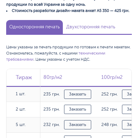
продукции по всей Украине за одну ночь.
Стоимость разработки дизайн-макета анкет А5 350 — 425 грн.
Односторонняя печать
Двухсторонняя печать
Цены указаны за печать продукции по готовым к печати макетам.
Ознакомьтесь, пожалуйста, с нашими
техническими
требованиями
. Цены указаны с учетом НДС.
Тираж
Тираж
Тираж
80гр/м2
80гр/м2
100гр/м2
100гр/м2
1 шт.
235 грн.
252 грн.
1 шт.
Заказать
Заказ
235 грн.
252 грн.
2 шт.
2 шт.
Заказать
Заказ
232 грн.
248 грн.
5 шт.
5 шт.
Заказать
Заказ