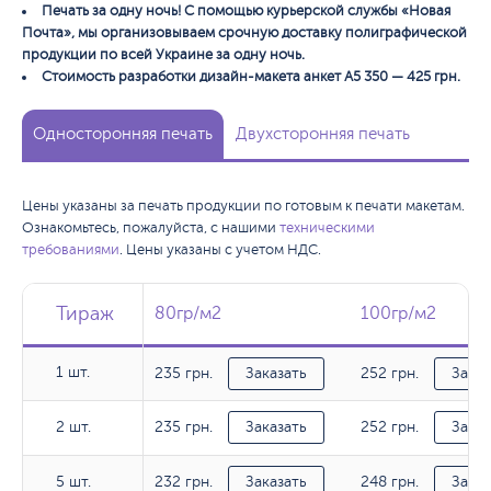
Печать за одну ночь! С помощью курьерской службы «Новая
Почта», мы организовываем срочную доставку полиграфической
продукции по всей Украине за одну ночь.
Стоимость разработки дизайн-макета анкет А5 350 — 425 грн.
Односторонняя печать
Двухсторонняя печать
Цены указаны за печать продукции по готовым к печати макетам.
Ознакомьтесь, пожалуйста, с нашими
техническими
требованиями
. Цены указаны с учетом НДС.
Тираж
Тираж
Тираж
80гр/м2
80гр/м2
100гр/м2
100гр/м2
1 шт.
235 грн.
252 грн.
1 шт.
Заказать
Заказ
235 грн.
252 грн.
2 шт.
2 шт.
Заказать
Заказ
232 грн.
248 грн.
5 шт.
5 шт.
Заказать
Заказ