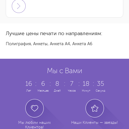
5 855 грн.
3000 шт.
Заказать
-
5 594 грн.
4000 шт.
Заказать
-
Лучшие цены печати по направлениям:
5 231 грн.
5000 шт.
Заказать
-
Полиграфия
,
Анкеты
,
Анкета А4
,
Анкета А6
7 380 грн.
6000 шт.
Заказать
-
9 092 грн.
7000 шт.
Заказать
-
Мы с Вами
6 575 грн.
8000 шт.
Заказать
-
16
:
6
:
8
:
7
:
18
:
36
Лет
Месяцев
Дней
Часов
Минут
Секунд
7 173 грн.
9000 шт.
Заказать
-
7 763 грн.
10000 шт.
Заказать
-
Мы любим наших
Наши Клиенты — звезды!
Клиентов!